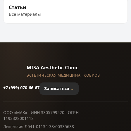
Статьи
Все материалы
MISA Aesthetic Clinic
ЭСТЕТИЧЕСКАЯ МЕДИЦИНА · КОВРОВ
+7 (999) 070-66-67
Записаться
ООО «МАК» · ИНН 3305799520 · ОГРН
1193328001118
Лицензия Л041-01134-33/00335638