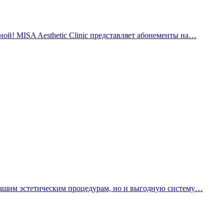
ной! MISA Aesthetic Clinic представляет абонементы на…
лучшим эстетическим процедурам, но и выгодную систему…