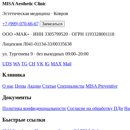
MISA Aesthetic Clinic
Эстетическая медицина · Ковров
+7 (999) 070-66-67
Записаться
ООО «МАК» · ИНН 3305799520 · ОГРН 1193328001118
Лицензия Л041-01134-33/00335638
ул. Тургенева 9 · без выходных 09:00–20:00
UDS
WA
TG
CH
VK
IG
MAX
Mail
Клиника
О нас
Цены
Акции
Статьи
Специалисты
MISA Preventive
Документы
Политика конфиденциальности
Согласие на обработку ПДн
На
Быстрые ссылки