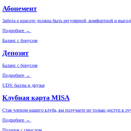
Абонемент
Забота о красоте должна быть регулярной, комфортной и выгод
Подробнее →
Баланс с бонусом
Депозит
Баланс с бонусом
Подробнее →
UDS: баллы и друзья
Клубная карта MISA
Став членом нашего клуба, вы получаете не только доступ к 
Подробнее →
Подарок с смыслом